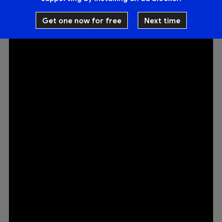
(改编自黄明志、王力宏《漂向北方》)，还有林尚进制作、刘
汉杰演唱的《议员》(改编自薛之谦《演员》)。
Get one now for free
Next time