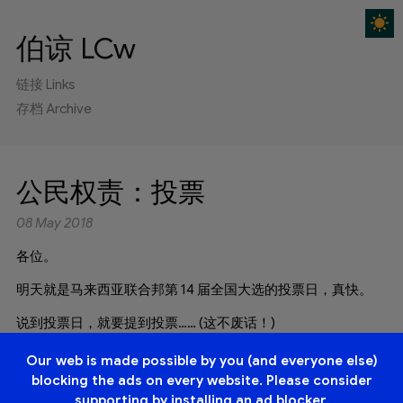
☀️
伯谅 LCw
链接 Links
存档 Archive
公民权责：投票
08 May 2018
各位。
明天就是马来西亚联合邦第 14 届全国大选的投票日，真快。
说到投票日，就要提到投票…… (这不废话！)
以目前的政局而言，政党都在鼓励选民回家投票，而
Our web is made possible by you (and everyone else)
YouTubers 也不落人后，其中受瞩目的改编歌曲有彤彤的《去
blocking the ads on every website. Please consider
投票啦》(改编自黄明志《啪啪啪》)、Cody 的《漂向对岸》
supporting by installing an ad blocker.