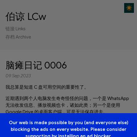
☀️
伯谅 LCw
链接 Links
存档 Archive
脑瘫日记 0006
09 Sep 2023
我总算是知道 C 盘可用空间的重要性了。
近期遇到两个人电脑发生奇奇怪怪的问题，一个是 WhatsApp
无法收发信息、播放视频也卡，诸如此类；另一个是使用
Google Drive 的桌面客户端，可是无法保存进去。
Our web is made possible by you (and everyone else)
赫然发现，以上发生的种种，主因居然都发生在 C 盘上……
blocking the ads on every website. Please consider
这俩还有一个共同点：打开“此电脑”，不仅 C 盘明显的一整个
supporting by installing an ad blocker.